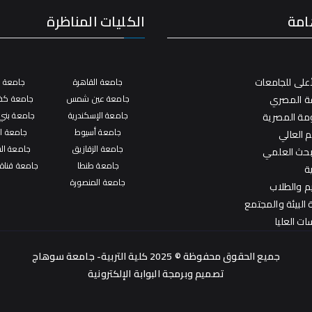
امة
الكليات المناظرة
على للجامعات
جامعة القاهرة
جامعة ال
فة المصري
جامعة عين شمس
جامعة كفر
جامعة الإسكندرية
جامعة بني
ومة المصرية
جامعة أسيوط
جامعة ال
م العالي
جامعة الزقازيق
جامعة ال
لبحث العلمي
جامعة طنطا
جامعة قناة
ة
جامعة المنصورة
يم والطلاب
البيئة والمجتمع
ات العليا
جميع الحقوق محفوظة © 2025 كلية التربية- جامعة سوهاج
تصميم وبرمجة
البوابة الإلكترونية