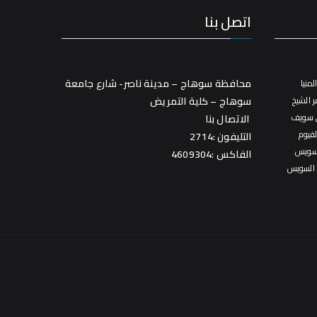
اتصل بنا
محافظة سوهاج – مدينة ناصر- شارع جامعة
منيا
 الشيخ
سوهاج – كلية التمريض
 سويف
الاتصال بنا
فيوم
التليفون :2714
سويس
الفاكس :4609304
 السويس