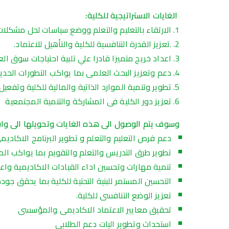
الغايات
الاستراتيجية
للكلية:
الارتقاء بالتعليم والتعلم ووضع سياسات لحل مشكلات 
.تعزيز القدرة التنافسية للكلية والتأهيل للاعتماد.
اعداد خريج متميزا قادرا علي تلبية احتياجات سوق ا
دعم وتعزيز البحث العلمى بما يواكب التطورات الحد
تطوير وتنمية الموارد الذاتية والمالية للكلية وتفعي
تعزيز دور الكلية فى المشاركة والتنمية المجتمعية
وسوف
يتم
الوصول
الى
هذه
الغايات
وتحويلها
الى
وا
دعم فرص التعليم والتعلم و تطوير البرنامج الاكادي
تطوير طرق التدريس والتعلم والتقويم بما يواكب ا
تنمية مهارات وتحسين اداء القيادات الاكاديمية واع
التحسين المستمر للبنية التحتية للكلية بما يحقق جودة
تعزيز الوضع التنافسى للكلية.
تحقيق معايير الاعتماد الاكاديمى والمؤسسى
استحداث وتطوير اليات دعم الطلابي