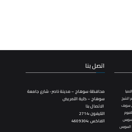
اتصل بنا
محافظة سوهاج – مدينة ناصر- شارع جامعة
منيا
 الشيخ
سوهاج – كلية التمريض
 سويف
الاتصال بنا
فيوم
التليفون :2714
سويس
الفاكس :4609304
 السويس