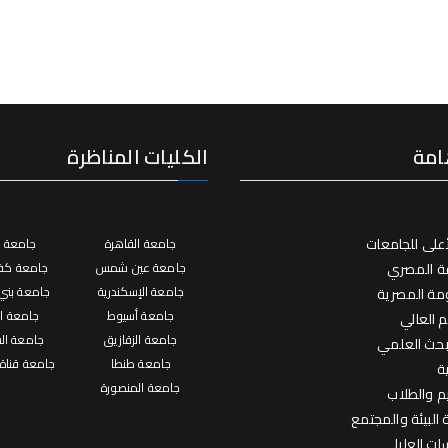
امة
الكليات المناظرة
على للجامعات
جامعة القاهرة
جامعة ال
فة المصري
جامعة عين شمس
جامعة كفر
جامعة الإسكندرية
جامعة بني
ومة المصرية
جامعة أسيوط
جامعة ال
م العالي
جامعة الزقازيق
جامعة ال
لبحث العلمي
جامعة طنطا
جامعة قناة
ة
جامعة المنصورة
يم والطلاب
البيئة والمجتمع
ات العليا