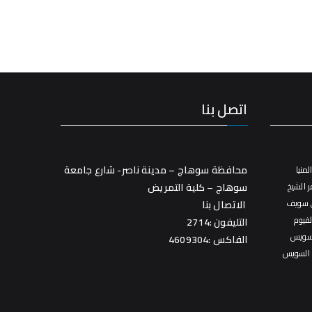
اتصل بنا
محافظة سوهاج – مدينة ناصر- شارع جامعة
منيا
 الشيخ
سوهاج – كلية التمريض
 سويف
الاتصال بنا
فيوم
التليفون :2714
سويس
الفاكس :4609304
 السويس