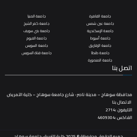
جامعة القاهرة
جامعة المنيا
جامعة عين شمس
جامعة كفر الشيخ
جامعة الإسكندرية
جامعة بني سويف
جامعة أسيوط
جامعة الفيوم
جامعة الزقازيق
جامعة السويس
جامعة طنطا
جامعة قناة السويس
جامعة المنصورة
اتصل بنا
محافظة سوهاج – مدينة ناصر- شارع جامعة سوهاج – كلية التمريض
الاتصال بنا
التليفون :2714
الفاكس :4609304
جميع الحقوق محفوظة © 2025 كلية التربية- جامعة سوهاج