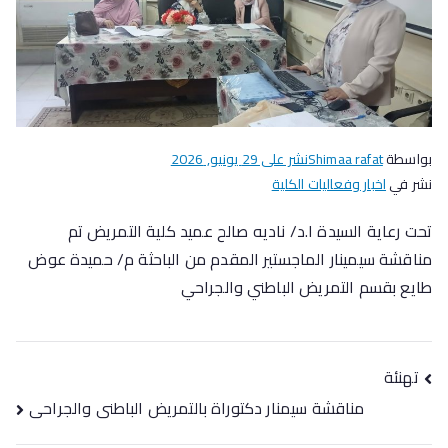
بواسطة
Shimaa rafat
نشر على
29 يونيو, 2026
نشر في
اخبار وفعاليات الكلية
تحت رعاية السيدة ا.د/ ناديه صالح عميد كلية التمريض تم
مناقشة سيمينار الماجستير المقدم من الباحثة م/ حميدة عوض
طايع بقسم التمريض الباطني والجراحي
تهنئة
مناقشة سيمنار دكتوراة بالتمريض الباطنى والجراحى