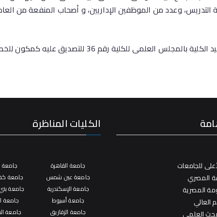
 التدريس، وعدد من الموظفين الإداريين، و أصحاب المنفعة من العا
و قد تم اعتماد هذا التحليل من السيد الأستاذ الدكتور عميد الكلي
امة
الكليات المناظرة
على للجامعات
جامعة القاهرة
جامعة ال
فة المصري
جامعة عين شمس
جامعة كفر
جامعة الإسكندرية
جامعة بني
ومة المصرية
جامعة أسيوط
جامعة ال
م العالي
جامعة الزقازيق
جامعة ال
لبحث العلمي