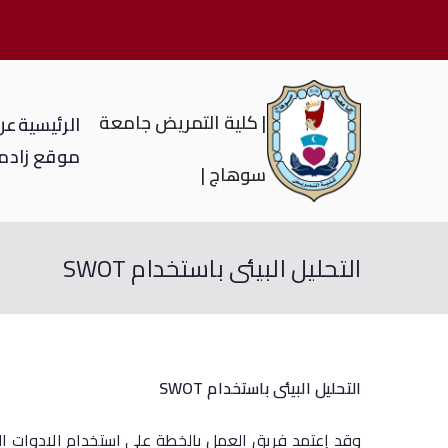
| كلية التمريض جامعة
الرئيسية
عن 
موقع زاد
م
سوهاج |
التحليل البيئى باستخدام SWOT
التحليل
البيئى
باستخدام
SWOT