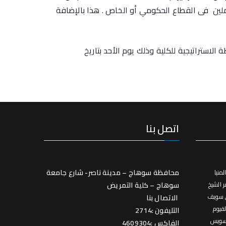
ملين فى القطاع الحكومي أو الخاص . هذا بالإضافة
ة بالمجلس العلمى للكلية رقم 36 للتصديق عليه كمكون للخطة الاستراتيجية للكلية وذلك يوم الأحد بتاريخ
اتصل بنا
محافظة سوهاج – مدينة ناصر- شارع جامعة
منيا
 الشيخ
سوهاج – كلية التمريض
 سويف
الاتصال بنا
فيوم
التليفون :2714
سويس
الفاكس :4609304