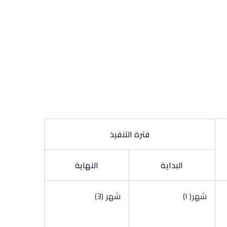
فترة التنفيذ
البداية
النهاية
شهر( ا)
شهر (3)