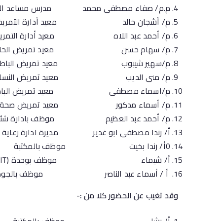
م.م/ صفاء مصطفى محمد مدرس مساعد التمري
م/ أشجان خالد معيد أدارة التمري
م/ أحمد عبد اللاه معيد أدارة التمري
م/ سهام حسن معيد تمريض الحالات 
م/سهير شيبوب معيد تمريض الباطني و
م/ منى الديب معيد تمريض النسا وال
م/اسماء مصطفى معيد تمريض الباطني 
م/ أسماء مدكور معيد تمريض صحة ال
م/ أحمد عبد العظيم موظف بادارة شئون
أ/ رندا مصطفى ابو غدير مديرة ادارة رعاية ا
0أ/ رندا بخيت موظف بالمكتبة
أ/ شيماء موظف بوحدة (IT)
أ / أسماء عبد الناصر موظف بالجود
وقد تغيب عن الحضور كلا من :-