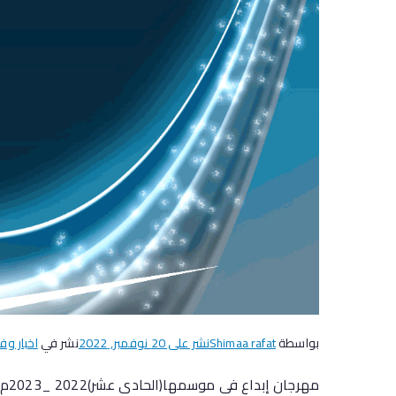
بواسطة
Shimaa rafat
نشر على
20 نوفمبر, 2022
نشر في
اخبار وف
مهرجان إبداع فى موسمها(الحادى عشر)2022 _2023م فى مجال الإبتكرات العلمية