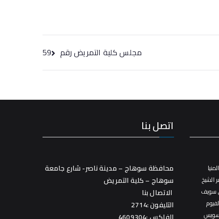
مجلس كلية التمريض رقم 59
اتصل بنا
محافظة سوهاج – مدينة ناصر- شارع جامعة
منيا
 الشيخ
سوهاج – كلية التمريض
 سويف
الاتصال بنا
فيوم
التليفون :2714
سويس
الفاكس :4609304