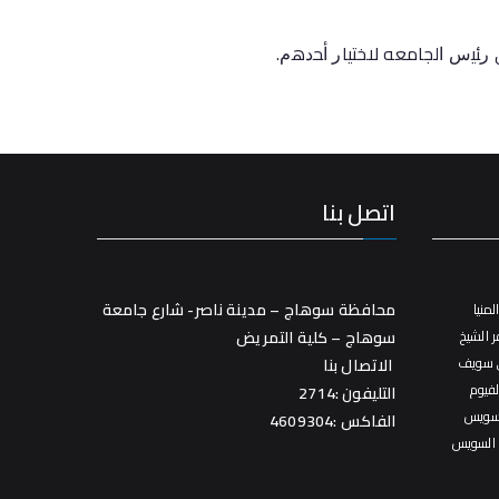
 ﺭﺌﻴﺱ ﺍلجامعه ﻻﺨﺘﻴﺎﺭ ﺃﺤﺩﻫﻡ.
اتصل بنا
محافظة سوهاج – مدينة ناصر- شارع جامعة
منيا
 الشيخ
سوهاج – كلية التمريض
 سويف
الاتصال بنا
فيوم
التليفون :2714
سويس
الفاكس :4609304
 السويس