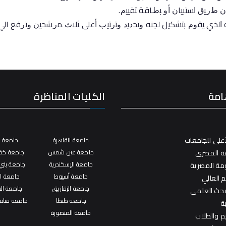
ﻥ ﻁﺭﻴﻕ ﺍﺴﺘﺒﻴﺎﻥ ﺃﻭ ﺒﻁﺎﻗﺔ ﺘﻘﻴﻴﻡ.
ه ﺍلذي ﻴﻘﻭﻡ ﺒﺘﺸﻜﻴل لجنه ﻭﺘﺤﺩﻴﺩ ﻭﺘﺭﺘﻴﺏ ﺃﻋﻠﻰ ﺜﻼﺙ ﻤﺭﺸﺤﻴﻥ ﻭﺘﺭﻓﻊ الي
امة
الكليات المناظرة
على للجامعات
جامعة القاهرة
جامعة ال
فة المصري
جامعة عين شمس
جامعة كفر
جامعة الإسكندرية
جامعة بني
ومة المصرية
جامعة أسيوط
جامعة ال
م العالي
جامعة الزقازيق
جامعة ال
لبحث العلمي
جامعة طنطا
جامعة قناة
ة
جامعة المنصورة
يم والطلاب