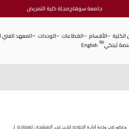
جامعة سوهاج
مجلة كلية التمريض
الكلية
الأقسام
القطاعات
الوحدات
المعهد الفني 
نصة ثينكي
English
ﻋﻀﻭ ﻤﻥ ﻭﺤﺩﺓ ﺇﺩﺍﺭﺓ ﺍلجوده (ﻤـﻥ ﻏﻴـﺭ ﺍلمرشحين للعماده ).