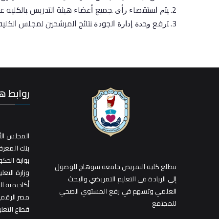
ﻴﺘﻡ ﺍﺴﺘﻘﺼﺎﺀ ﺭﺃﻯ ﺠﻤﻴﻊ ﺃﻋﻀﺎﺀ ﻫﻴﺌﺔ ﺍلتدريس ﺒﺎلكليه ﻋ
ﺘﺭﻓﻊ ﻭﺤﺩﺓ ﺇﺩﺍﺭﺓ ﺍلجوﺩﺓ ﻨﺘﺎﺌﺞ ﺍلمرشحين لمجلس ﺍلكلي
روابط ه
المجلس الأ
بنك المعر
بوابة الحك
تتطلع كلية التمريض جامعة سوهاج للوصول
وزارة التعلي
إلي الريادة في التعليم التمريضي والبحث
أكاديمية ا
العلمي وتسهم في رفع المستوي الصحي
مصر الرقمي
للمجتمع
قطاع التعل