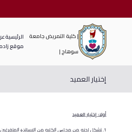
| كلية التمريض جامعة
الرئيسية
عن 
موقع زاد
م
سوهاج |
إختيار العميد
أولا: إختيار العميد
ﺘﺸﻜل لجنه ﻤﻥ ﻤﺠﻠﺱ ﺍلكليه ﻤﻥ ﺍﻻﺴﺎﺘﺫﺓ ﺍلمتفرغين ﻭ