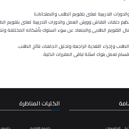
ورات التدريبية تعتنى بتقويم الطلاب والامتحانات)
نظيم حلقات النقاش وورش العمل والدورات التدريبية تعتنى بتقويم الطل
 التقويم الطلابى والابتعاد عن سوء السلوك بأشكاله المختلفة وتشجي
طلاب وإجراء التغذية الراجعة وتحليل اتجاهات نتائج الطلاب.
سام لعمل بنوك اسئلة لباقى المقررات الكلية.
امة
الكليات المناظرة
على للجامعات
جامعة القاهرة
جامعة ال