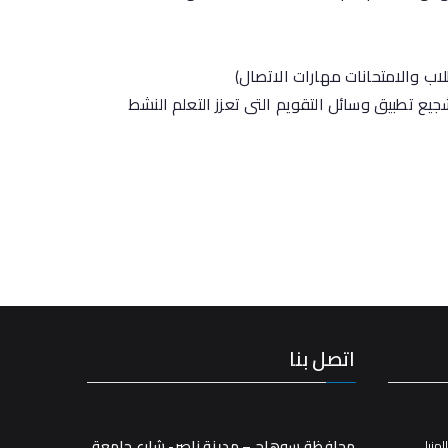
اب والامتحانات مهارات الاتصال)
ع تطبيق وسائل التقويم التى تعزز التعلم النشط
اتصل بنا
محافظة سوهاج – مدينة ناصر- شارع جامعة
منيا