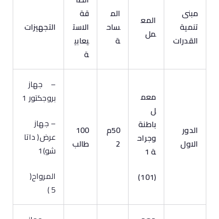
مبنى
الم
قة
المع
تنمية
ساح
الاست
التجهيزات
مل
القدرات
ة
يعابي
ة
– جهاز
معم
بروجكتور 1
ل
– جهاز
باطنة
الدور
50م
100
عرض( داتا
وجراح
الاول
2
طالب
شو)1
ة 1
المرواح(
(101)
5 )