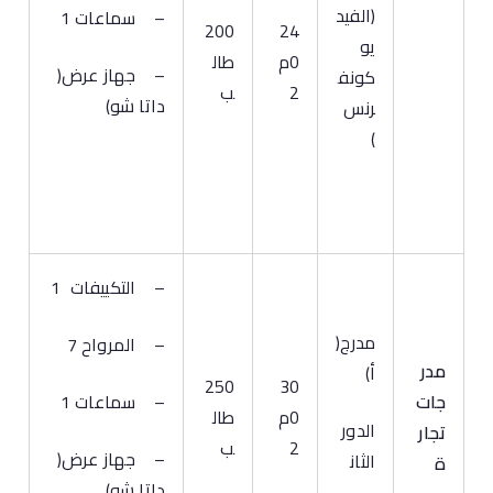
(الفيد
– سماعات 1
200
24
يو
0م
طال
– جهاز عرض(
كونف
2
ب
داتا شو)
رنس
)
– التكييفات 1
مدرج(
– المرواح 7
مدر
أ)
250
30
جات
– سماعات 1
0م
طال
الدور
تجار
2
ب
– جهاز عرض(
الثان
ة
داتا شو)
ي