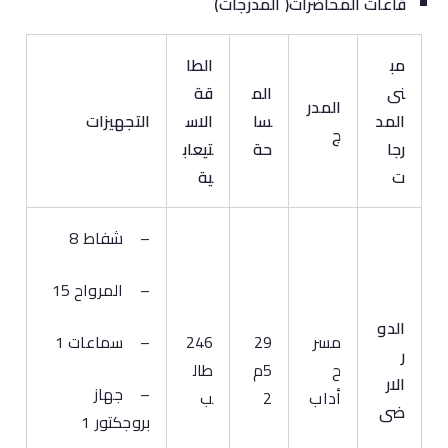
قاعات المحاضرات( المدرجات)
مب
الطا
نى
الم
قة
المدر
المد
سا
الاس
التجهيزات
ج
رجا
حة
تيعاب
ت
ية
– شفاط 8
– المرواح 15
الدو
مسر
29
246
– سماعات 1
ر
ح
5م
طال
الار
– جهاز
أداب
2
ب
ضى
بروجكتور 1