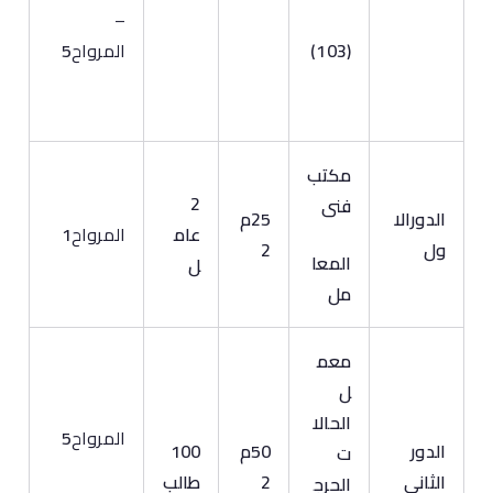
–
(103)
المرواح
5
مكتب
2
فنى
الدورالا
25م
عام
المرواح
1
ول
2
المعا
ل
مل
معم
ل
الحالا
المرواح
5
الدور
50م
100
ت
الثاني
2
طالب
الحرج