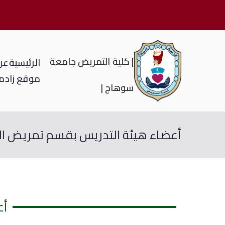
| كلية التمريض جامعة
الرئيسية
عن 
موقع زاد
م
سوهاج |
أعضاء هيئة التدريس بقسم تمريض ا
أع