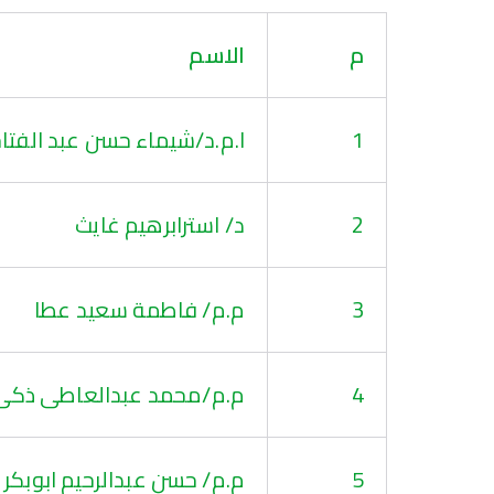
م
الاسم
1
ا.م.د/شيماء حسن عبد الفتا
2
د/ استرابرهيم غايث
3
م.م/ فاطمة سعيد عطا
4
م.م/محمد عبدالعاطى ذكى
5
م.م/ حسن عبدالرحيم ابوبكر