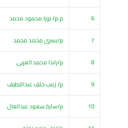
6
م.م/ نورا محمود محمد
7
م/يسرى محمد محمد
8
م/راندا محمد العربى
9
م/ زينب خلف عبداللطيف
10
م/سارة سعود عبدالعال