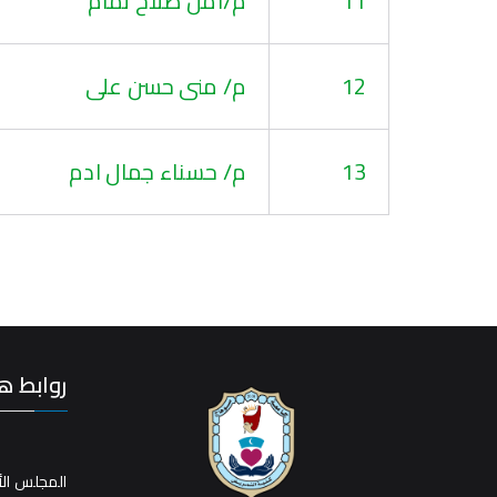
11
م/امل صلاح تمام
12
م/ منى حسن على
13
م/ حسناء جمال ادم
روابط ه
المجلس الأ